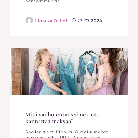
parhaimmillaan.
Iltapuku Outlet
23.07.2024
Mitä vanhojentanssimekosta
kannattaa maksaa?
Spoiler alert: Iltapuku Outletin mekot
maksavat alle 200 €. Niinpä tässä