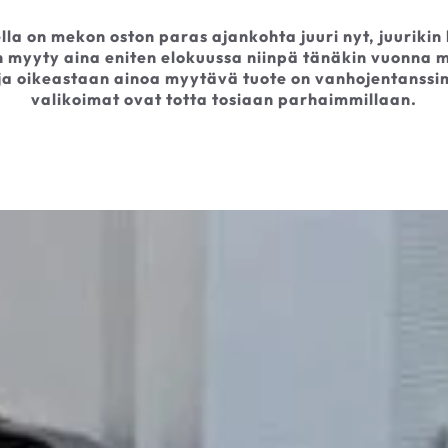
lla on mekon oston paras ajankohta juuri nyt, juurikin 
myyty aina eniten elokuussa niinpä tänäkin vuonna m
ja oikeastaan ainoa myytävä tuote on vanhojentanssim
valikoimat ovat totta tosiaan parhaimmillaan.