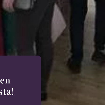
hen
sta!