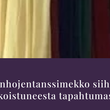
nhojentanssimekko sii
koistuneesta tapahtuma