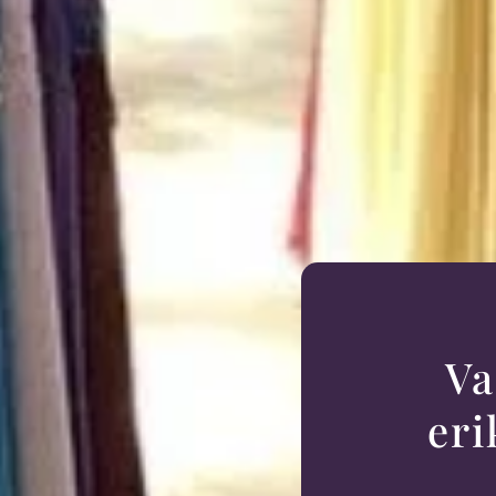
Va
eri