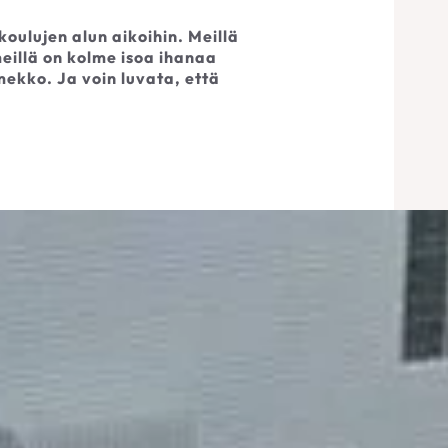
koulujen alun aikoihin. Meillä
eillä on kolme isoa ihanaa
ekko. Ja voin luvata, että