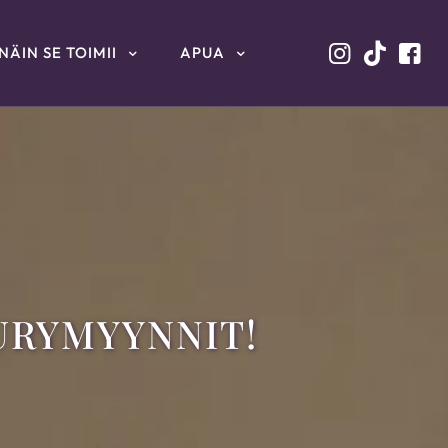
NÄIN SE TOIMII
APUA
URYMYYNNIT!