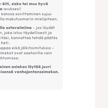
n
äiti, sisko tai muu hyvä
ja
avuksesi!
kanssa sovittaminen sujuu
lla makutuomarin mielipiteen.
lla ostovalmiina
– jos löydät
joka istuu täydellisesti ja
eitäsi, kannattaa tehdä päätös
heti.
uppaa eikä jälkitoimituksia –
imekot ovat saatavilla vain
ahtumissa.
inen asiakas löytää juuri
eleisensä vanhojentanssimekon.