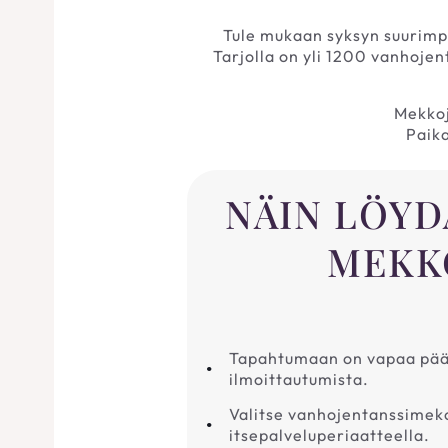
Tule mukaan syksyn suurimp
Tarjolla on yli 1200 vanhojen
Mekkoj
Paik
NÄIN LÖY
MEKK
Tapahtumaan on vapaa pääs
ilmoittautumista.
Valitse vanhojentanssimek
itsepalveluperiaatteella.