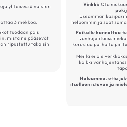
Vinkki:
Ota mukaa
oja yhteisessä naisten
puki
Useamman käsiparin 
 ottaa 3 mekkoa.
helpommin ja saat sama
mekot tuodaan pois
Paikalle kannattaa tu
iin, mistä ne pääsevät
vanhojentanssimekon, 
on ripustettu takaisin
korostaa parhaita piirt
Meillä ei ole verkkoka
kaikki vanhojentanss
tap
Haluamme, että joka
itselleen istuvan ja mi