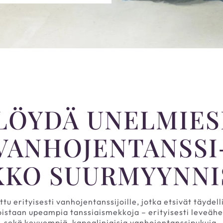
LÖYDÄ UNELMIES
VANHOJENTANSSI
KO SUURMYYNNI
 erityisesti vanhojentanssijoille, jotka etsivät täyde
staan upeampia tanssiaismekkoja – erityisesti leveähelm
sekä kevyempiä, kapealinjaisia vanhojentanssipukuja.