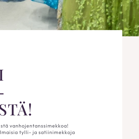
I
-
STÄ!
llistä vanhojentanssimekkoa!
aisia tylli- ja satiinimekkoja