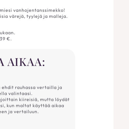
lmiesi vanhojentanssimekko!
ia värejä, tyylejä ja malleja.
mukaan.
39 €.
A AIKAA:
ä ehdit rauhassa vertailla ja
lla valintaasi.
oittain kiireisiä, mutta löydät
i, kun maltat käyttää aikaa
en ja vertailuun.