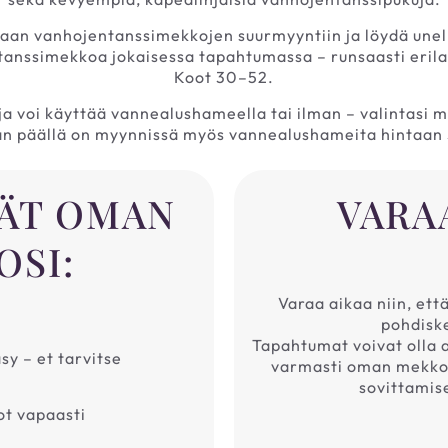
aan vanhojentanssimekkojen suurmyyntiin ja löydä une
tanssimekkoa jokaisessa tapahtumassa – runsaasti erilais
Koot 30–52.
a voi käyttää vannealushameella tai ilman – valintasi 
an päällä on myynnissä myös vannealushameita hintaan 
DÄT OMAN
VARA
OSI:
Varaa aikaa niin, ett
pohdiske
Tapahtumat voivat olla aj
y – et tarvitse
varmasti oman mekkos
sovittamise
ot vapaasti