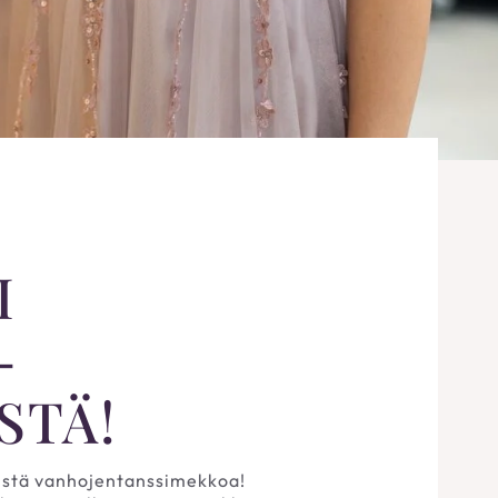
I
-
STÄ!
llistä vanhojentanssimekkoa!