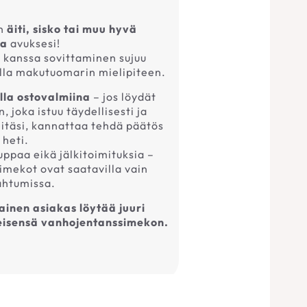
n
äiti, sisko tai muu hyvä
ja
avuksesi!
kanssa sovittaminen sujuu
lla makutuomarin mielipiteen.
lla ostovalmiina
– jos löydät
joka istuu täydellisesti ja
eitäsi, kannattaa tehdä päätös
heti.
uppaa eikä jälkitoimituksia –
imekot ovat saatavilla vain
ahtumissa.
inen asiakas löytää juuri
eleisensä vanhojentanssimekon.