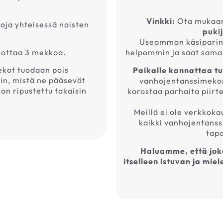
Vinkki:
Ota mukaa
oja yhteisessä naisten
puki
Useamman käsiparin 
 ottaa 3 mekkoa.
helpommin ja saat sama
mekot tuodaan pois
Paikalle kannattaa tu
iin, mistä ne pääsevät
vanhojentanssimekon, 
on ripustettu takaisin
korostaa parhaita piirt
Meillä ei ole verkkoka
kaikki vanhojentanss
tap
Haluamme, että joka
itselleen istuvan ja mi