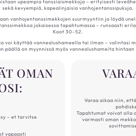
staan upeampia tanssiaismekkoja – erityisesti leveähelm
sekä kevyempiä, kapealinjaisia vanhojentanssipukuja.
aan vanhojentanssimekkojen suurmyyntiin ja löydä une
tanssimekkoa jokaisessa tapahtumassa – runsaasti erilais
Koot 30–52.
a voi käyttää vannealushameella tai ilman – valintasi 
an päällä on myynnissä myös vannealushameita hintaan 
DÄT OMAN
VARA
OSI:
Varaa aikaa niin, ett
pohdiske
Tapahtumat voivat olla aj
y – et tarvitse
varmasti oman mekkos
sovittamise
ot vapaasti