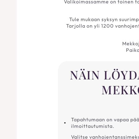
Valikoimassamme on toinen toi
Tule mukaan syksyn suurimp
Tarjolla on yli 1200 vanhojen
Mekkoj
Paik
NÄIN LÖY
MEKK
Tapahtumaan on vapaa pääs
ilmoittautumista.
Valitse vanhojentanssimek