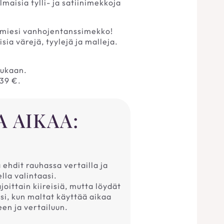
aisia tylli- ja satiinimekkoja
lmiesi vanhojentanssimekko!
ia värejä, tyylejä ja malleja.
mukaan.
39 €.
A AIKAA:
ä ehdit rauhassa vertailla ja
lla valintaasi.
oittain kiireisiä, mutta löydät
i, kun maltat käyttää aikaa
en ja vertailuun.