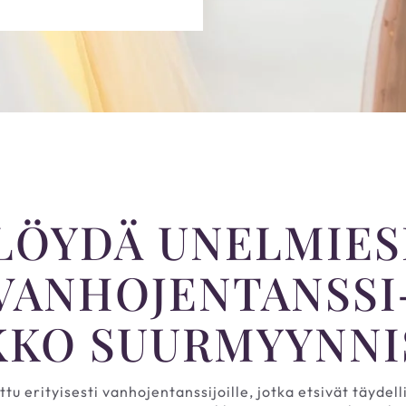
LÖYDÄ UNELMIES
VANHOJENTANSSI
KO SUURMYYNNI
 erityisesti vanhojentanssijoille, jotka etsivät täyde